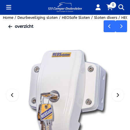
Cookievoorkeuren zijn beschikbaar. Kies instellingen of sta alle
0
Home
/
Deurbeveiliging sloten
/
HEOSafe Sloten
/
Sloten divers
/
HEOS
overzicht