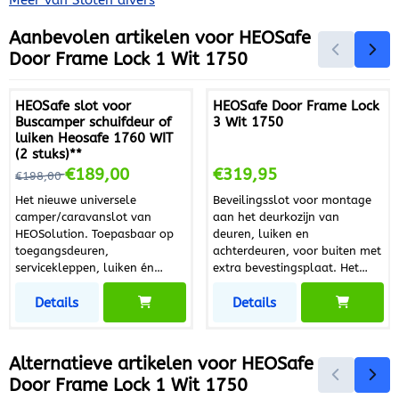
Meer van Sloten divers
Aanbevolen artikelen voor
HEOSafe
Door Frame Lock 1 Wit 1750
HEOSafe slot voor
HEOSafe Door Frame Lock
Buscamper schuifdeur of
3 Wit 1750
luiken Heosafe 1760 WIT
(2 stuks)**
Van 198,00 voor 189,00
Prijs: 319,95
€189,00
€319,95
€198,00
Het nieuwe universele
Beveilingsslot voor montage
camper/caravanslot van
aan het deurkozijn van
HEOSolution. Toepasbaar op
deuren, luiken en
toegangsdeuren,
achterdeuren, voor buiten met
servicekleppen, luiken én
extra bevestingsplaat. Het
schuifdeuren. Set van 2 sloten
wordt heel eenvoudig met de
Details
Details
met gelijksluitende sleutel.
sleutel opengemaakt of
HEOS VANsecurity door lock is
gesloten. De sleutel
de enige adequate oplossing
omdraaien en het slot 180
voor het vergrendelen van
graden draaien. Slot is enkel
Alternatieve artikelen voor
HEOSafe
schuifdeuren voor buscampers
voor aan de buitenkant te
Door Frame Lock 1 Wit 1750
én bedrijfswagens.
gebruiken. Te monteren op oa