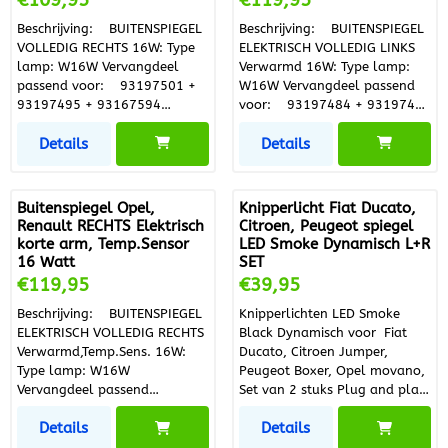
€109,95
€119,95
Ideaal na schade of om uw
voertuig weer een nette,
Beschrijving: BUITENSPIEGEL
Beschrijving: BUITENSPIEGEL
vernieuwde uitstraling te
VOLLEDIG RECHTS 16W: Type
ELEKTRISCH VOLLEDIG LINKS
geven. Kenmerken Losse
lamp: W16W Vervangdeel
Verwarmd 16W: Type lamp:
buitenspiegelkapjes – Rechts
passend voor: 93197501 +
W16W Vervangdeel passend
Geschikt voor lange arm
93197495 + 93167594
voor: 93197484 + 93197494
spiegels Perfecte pasvorm,
4419422 Criteria: • zwart •
+ 93167593 963021976R
eenvoudig te monteren
Details
Details
complete spiegel • convex •
4419408 Criteria: • zwart •
Duurzame, hoogwaardige
voor manuele
complete spiegel • convex •
kwaliteit Geschikt voor: Fiat
spiegelverstelling • met
voor elek. spiegelverstelling •
Ducato Type 250 (2006-
groothoekspiegel • Korte
verwarmbaar • met
Buitenspiegel Opel,
Knipperlicht Fiat Ducato,
heden) Citroën Jumper (2006-
spiegelarm • met knipperlicht
groothoekspiegel • Korte
Renault RECHTS Elektrisch
Citroen, Peugeot spiegel
heden) Peugeot Boxer (2006-
• W16W • Pinklicht geel •
spiegelarm • met knipperlicht
korte arm, Temp.Sensor
LED Smoke Dynamisch L+R
heden)
Aantal aansluitingen : 1 •
• W16W • Pinklicht geel •
16 Watt
SET
Aantal gebruikte contacten : 2
Aantal aansluitingen : 1 •
Prijs: 119,95
Prijs: 39,95
€119,95
€39,95
Aantal gebruikte contacten : 7
Beschrijving: BUITENSPIEGEL
Knipperlichten LED Smoke
ELEKTRISCH VOLLEDIG RECHTS
Black Dynamisch voor Fiat
Verwarmd,Temp.Sens. 16W:
Ducato, Citroen Jumper,
Type lamp: W16W
Peugeot Boxer, Opel movano,
Vervangdeel passend
Set van 2 stuks Plug and play
voor: 93197490 + 93197495
Supermooie uitstraling van uw
Details
Details
+ 93167594 + 95529865
buitenspiegels
963019603R 4419412