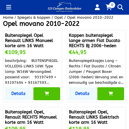
Cookievoorkeuren zijn beschikbaar. Kies instellingen of sta alle
0
Home
/
Spiegels & kappen
/
Opel
/
Opel movano 2010-2022
Opel movano 2010-2022
Buitenspiegel Opel
Kappen buitenspiegel
Renault LINKS Manueel
lange armen Fiat Ducato
korte arm 16 Watt
RECHTS Bj 2006-heden
Prijs: 109,95
Prijs: 44,95
€109,95
€44,95
beschrijving: BUITENSPIEGEL
Buitenspiegelkapjes Lang –
VOLLEDIG LINKS 16W: Type
Rechts | Fiat Ducato / Citroën
lamp: W16W Vervangdeel
Jumper / Peugeot Boxer
passend voor: 93197499 +
(2006-heden) Vervang snel en
93197494 + 93167593
eenvoudig uw beschadigde of
Criteria: • zwart • complete
verweerde buitenspiegelkapjes
Details
Details
spiegel • convex • voor
met deze losse spiegelkapjes
manuele spiegelverstelling •
voor de lange arm –
met groothoekspiegel • Korte
rechterzijde . De kap heeft een
spiegelarm • met knipperlicht
perfecte pasvorm en is
Buitenspiegel Opel,
Buitenspiegel Opel,
• W16W • Pinklicht geel •
geschikt voor meerdere
Renault RECHTS Manueel
Renault LINKS Elektrisch
Aantal aansluitingen : 1 •
bedrijfswagenmodellen van
korte arm 16 Watt
korte arm 16 Watt
Aantal gebruikte contacten : 2
Fiat, Citroën en Peugeot.
Prijs: 109,95
Prijs: 119,95