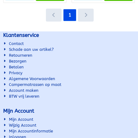
Criteria: • zwart • complete
spiegel • convex •
1
verwarmbaar • met
temperatuursensor • met
groothoekspiegel • Korte
Klantenservice
spiegelarm • met knipperlicht
• W16W • Pinklicht geel •
Contact
Aantal aansluitingen : 1 •
Schade aan uw artikel?
Aantal gebruikte contacten : 9
Retourneren
Bezorgen
Betalen
Privacy
Algemene Voorwaarden
Campermatrassen op maat
Account maken
BTW vrij leveren
Mijn Account
Mijn Account
Wijzig Account
Mijn Accountinformatie
Inloggen