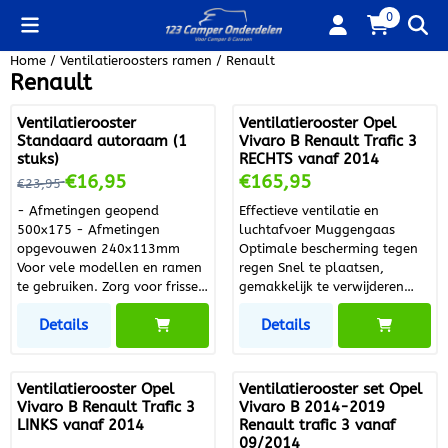
Cookievoorkeuren zijn beschikbaar. Kies instellingen of sta alle
0
Home
/
Ventilatieroosters ramen
/
Renault
Renault
Ventilatierooster
Ventilatierooster Opel
Standaard autoraam (1
Vivaro B Renault Trafic 3
stuks)
RECHTS vanaf 2014
Van 23,95 voor 16,95
Prijs: 165,95
€16,95
€165,95
€23,95
- Afmetingen geopend
Effectieve ventilatie en
500x175 - Afmetingen
luchtafvoer Muggengaas
opgevouwen 240x113mm
Optimale bescherming tegen
Voor vele modellen en ramen
regen Snel te plaatsen,
te gebruiken. Zorg voor frisse
gemakkelijk te verwijderen
lucht tijdens het slapen of
(niet gebruiken op reis)
Details
Details
gebruik dit als
Inbraakbestendig Raamrooster
ventilatierooster. Frisse lucht
rooster in uw Auto of Camper
Ventilatierooster Opel
Ventilatierooster set Opel
Vivaro B Renault Trafic 3
Vivaro B 2014-2019
LINKS vanaf 2014
Renault trafic 3 vanaf
09/2014