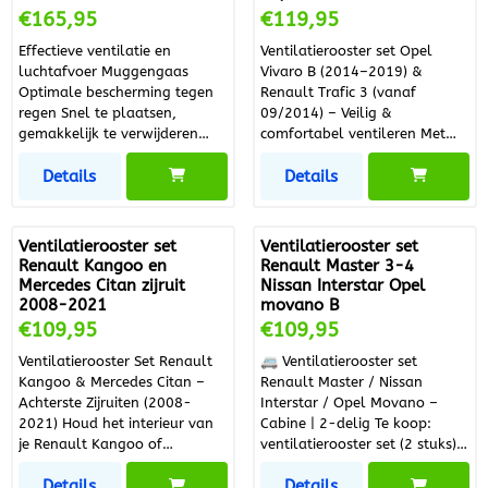
Prijs: 165,95
Prijs: 119,95
€165,95
€119,95
Effectieve ventilatie en
Ventilatierooster set Opel
luchtafvoer Muggengaas
Vivaro B (2014–2019) &
Optimale bescherming tegen
Renault Trafic 3 (vanaf
regen Snel te plaatsen,
09/2014) – Veilig &
gemakkelijk te verwijderen
comfortabel ventileren Met
(niet gebruiken op reis)
deze ventilatierooster set zorg
Details
Details
Inbraakbestendig Raamrooster
je voor optimale ventilatie én
extra veiligheid in jouw
bedrijfswagen of camper.
Speciaal ontworpen voor de
Ventilatierooster set
Ventilatierooster set
Opel Vivaro B (2014–2019) en
Renault Kangoo en
Renault Master 3-4
Renault Trafic 3 (vanaf
Mercedes Citan zijruit
Nissan Interstar Opel
09/2014), passen deze
2008-2021
movano B
roosters perfect in de ramen
Prijs: 109,95
Prijs: 109,95
€109,95
€109,95
van de bestuurder en
Ventilatierooster Set Renault
🚐 Ventilatierooster set
passagier. De roosters zijn
Kangoo & Mercedes Citan –
Renault Master / Nissan
gemaakt van stevig zwart
Achterste Zijruiten (2008-
Interstar / Opel Movano –
aluminium en hebben een
2021) Houd het interieur van
Cabine | 2-delig Te koop:
strak, professioneel uiterlijk.
je Renault Kangoo of
ventilatierooster set (2 stuks)
Dankzij het slimme ontwerp
Mercedes Citan comfortabel
voor de zijruiten in de cabine
met naar beneden gerichte
Details
Details
en goed geventileerd met deze
van diverse bedrijfswagens.
kieuwen blijft regen buiten,