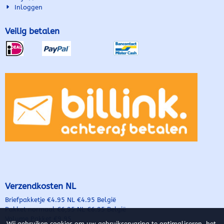
Muggengaas – houdt ...
Opel Movano B (2010–2020)...
Inloggen
Veilig betalen
Verzendkosten NL
Briefpakketje €4.95 NL €4.95 België
Pakket normaal €6,95 NL €6.95 België
Volume Pakket €9.95
Wij gebruiken cookies om uw gebruikservaring te optimaliseren, het