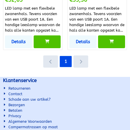
€52,65
€55,30
Aansluitspanning 12 V
Lichtsterkte 90 lm Lichtkleur
LED lamp met een flexibele
LED lamp met een flexibele
4000 K Type Lichtbron LED
zwanenhals. Tevens voorzien
zwanenhals. Tevens voorzien
Dimbaar Nee
van een USB poort 1A. Een
van een USB poort 1A. Een
handige leeslamp waarvan de
handige leeslamp waarvan de
hals alle kanten opgezet kan
hals alle kanten opgezet kan
worden. Artikel informatie
worden. Artikel informatie
Details
Details
Artikel nummer leverancier
Artikel nummer leverancier
01637T80090 Merk Fjord
01637T80081 Merk Fjord
Outdoor EAN 2000022082235
Outdoor EAN 2000022082242
Artikel specificaties Kleur Wit
Artikel specificaties Kleur
1
Materiaal Siliconen Lengte
Zwart Materiaal Siliconen
Product 38 cm
Lengte Product 38 cm
Aansluitspanning 12 V
Aansluitspanning 12 V
Klantenservice
Lichtsterkte 80 lm Lichtkleur
Lichtsterkte 80 lm Lichtkleur
4000 K Type Lichtbron LED
4000 K Type Lichtbron LED
Retourneren
Dimbaar Nee
Dimbaar Nee
Contact
Schade aan uw artikel?
Bezorgen
Betalen
Privacy
Algemene Voorwaarden
Campermatrassen op maat