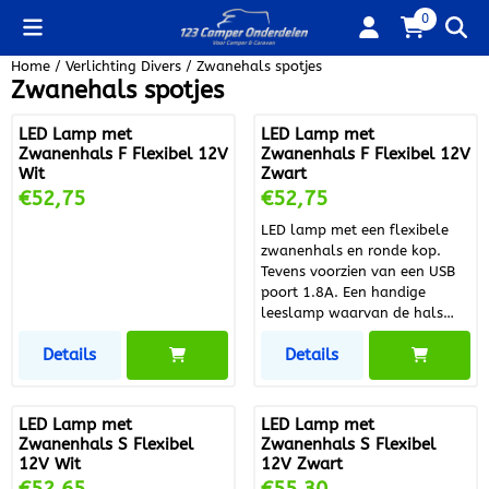
Cookievoorkeuren zijn beschikbaar. Kies instellingen of sta alle
0
Home
/
Verlichting Divers
/
Zwanehals spotjes
Zwanehals spotjes
LED Lamp met
LED Lamp met
Zwanenhals F Flexibel 12V
Zwanenhals F Flexibel 12V
Wit
Zwart
Prijs: 52,75
Prijs: 52,75
€52,75
€52,75
LED lamp met een flexibele
zwanenhals en ronde kop.
Tevens voorzien van een USB
poort 1.8A. Een handige
leeslamp waarvan de hals
alle kanten opgezet kan
Details
Details
worden. Artikel informatie
Artikel nummer leverancier
01637T80581 Merk Fjord
Outdoor EAN 2000022082266
LED Lamp met
LED Lamp met
Artikel specificaties Kleur
Zwanenhals S Flexibel
Zwanenhals S Flexibel
Zwart Materiaal Siliconen
12V Wit
12V Zwart
Lengte Product 44,50 cm
Prijs: 52,65
Prijs: 55,30