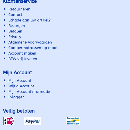
Klantenservice
DIT IS GEEN BADSTOF! Badstof
goed wasbaar in de
voorstoelen tegen
is niet slijtvast en zeer
wasmachine, of ter plaatse
blootstelling aan zonlicht! Uw
Retourneren
kleurgevoelig!
met een doek met zeep
nieuwe stoelen blijven dan
Contact
behandelen. Losse Stof is ook
ook als nieuw! Slijtende
Schade aan uw artikel?
leverbaar om andere beklede
stoelen slijten niet verder ..of
Bezorgen
dele...
uw ver...
Betalen
Privacy
Algemene Voorwaarden
Campermatrassen op maat
Account maken
BTW vrij leveren
Mijn Account
Mijn Account
Wijzig Account
Mijn Accountinformatie
Inloggen
Veilig betalen