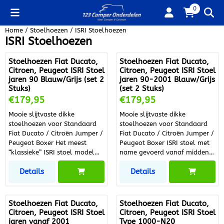
Cookievoorkeuren zijn beschikbaar. Kies instellingen of sta alle
0
Home
/
Stoelhoezen
/
ISRI Stoelhoezen
ISRI Stoelhoezen
Stoelhoezen Fiat Ducato,
Stoelhoezen Fiat Ducato,
Citroen, Peugeot ISRI Stoel
Citroen, Peugeot ISRI Stoel
jaren 90 Blauw/Grijs (set 2
jaren 90-2001 Blauw/Grijs
Stuks)
(set 2 Stuks)
Prijs: 179,95
Prijs: 179,95
€179,95
€179,95
Mooie slijtvaste dikke
Mooie slijtvaste dikke
stoelhoezen voor Standaard
stoelhoezen voor Standaard
Fiat Ducato / Citroën Jumper /
Fiat Ducato / Citroën Jumper /
Peugeot Boxer Het meest
Peugeot Boxer ISRI stoel met
“klassieke” ISRI stoel model
name gevoerd vanaf midden
dat we voeren. Met name
jaren ’90 tot +/- 2001. Dit
Details
Details
begin jaren ’90 gebruikt. Deze
model heeft beklede
stoel is iets kleiner dan model
armsteunen, die we bekleden
3 met (vaak) korte/dikkere
met armsteunhoezen. Ten
armsteunen, die we bekleden
opzichte van model 3A is het
Stoelhoezen Fiat Ducato,
Stoelhoezen Fiat Ducato,
met armsteunhoezen. Ook het
zitvlak ronder van vorm. De
Citroen, Peugeot ISRI Stoel
Citroen, Peugeot ISRI Stoel
zitvlak is hoekiger dan model
rugleuning is circa 75 cm van
jaren vanaf 2001
Type 1000-N20