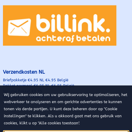
Verzendkosten NL
Briefpakketje €4.95 NL €4.95 België
Pakket normaal €6,95 NL €6.95 België
Volume Pakket €9.95
Wij gebruiken cookies om uw gebruikservaring te optimaliseren, het
Volume PLUS Pakket €16.95
webverkeer te analyseren en om gerichte advertenties te kunnen
Speciale vracht* €34.95
tonen via derde partijen. U kunt deze beheren door op "Cookie
instellingen" te klikken. Als u akkoord gaat met ons gebruik van
cookies, klikt u op "Alle cookies toestaan".