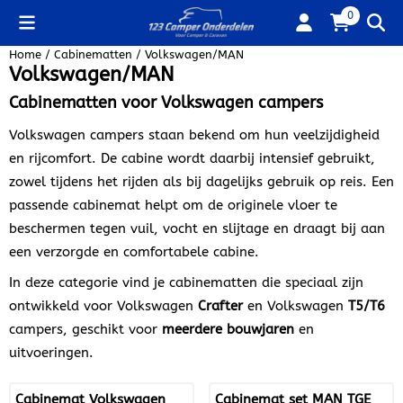
Cookievoorkeuren zijn beschikbaar. Kies instellingen of sta alle
0
Home
/
Cabinematten
/
Volkswagen/MAN
Volkswagen/MAN
Cabinematten voor Volkswagen campers
Volkswagen campers staan bekend om hun veelzijdigheid
en rijcomfort. De cabine wordt daarbij intensief gebruikt,
zowel tijdens het rijden als bij dagelijks gebruik op reis. Een
passende cabinemat helpt om de originele vloer te
beschermen tegen vuil, vocht en slijtage en draagt bij aan
een verzorgde en comfortabele cabine.
In deze categorie vind je cabinematten die speciaal zijn
ontwikkeld voor Volkswagen
Crafter
en Volkswagen
T5/T6
campers, geschikt voor
meerdere bouwjaren
en
uitvoeringen.
Cabinemat Volkswagen
Cabinemat set MAN TGE