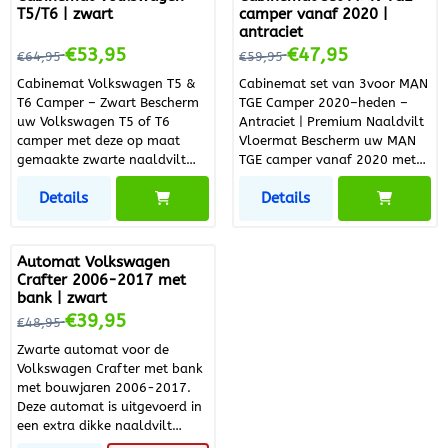
T5/T6 | zwart
camper vanaf 2020 |
antraciet
Van 64,95 voor 53,95
Van 59,95 voor 47,95
€53,95
€47,95
€64,95
€59,95
Cabinemat Volkswagen T5 &
Cabinemat set van 3voor MAN
T6 Camper – Zwart Bescherm
TGE Camper 2020–heden –
uw Volkswagen T5 of T6
Antraciet | Premium Naaldvilt
camper met deze op maat
Vloermat Bescherm uw MAN
gemaakte zwarte naaldvilt
TGE camper vanaf 2020 met
cabinemat . Deze
deze hoogwaardige antraciet
Details
Details
hoogwaardige vloermat biedt
cabinemat. Deze premium
duurzaamheid, comfort en een
naaldvilt vloermat is volledig
robuuste uitstraling , ideaal
op maat gemaakt voor een
voor dagelijks gebruik en
perfecte pasvorm en biedt
Automat Volkswagen
intensieve ritten. Dankzij de
optimale bescherming van het
Crafter 2006-2017 met
perfecte pasvorm blijft de mat
cabine-interieur. Ideaal voor
bank | zwart
stevig liggen en beschermt hij
campers en buscampers die
Van 48,95 voor 39,95
€39,95
€48,95
de vloer tegen vuil, slijtage en
intensief worden gebruikt en
vocht. Belangrijkste
waarbij comfort,
Zwarte automat voor de
voordelen: Dikke
duurzaamheid en een nette
Volkswagen Crafter met bank
naaldviltmat: 700 g/m², 0,8
uitstraling belangrijk zijn.
met bouwjaren 2006-2017.
cm hoog voor optimaal
Belangrijkste voordelen van
Deze automat is uitgevoerd in
comfort Gefestonneerde rand:
de MAN TGE cabinemat * Dikke
een extra dikke naaldvilt
nette en luxe afwerking
naaldviltmat (700 g/m², ca.
uitvoering en afgewerkt met