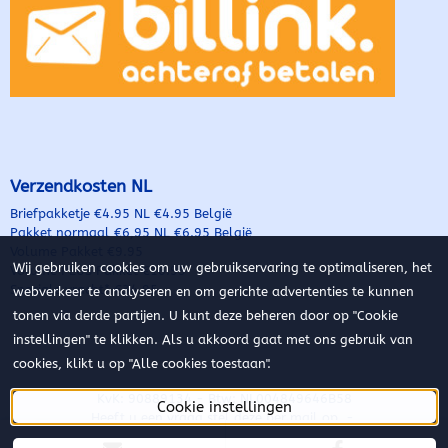
Verzendkosten NL
Briefpakketje €4.95 NL €4.95 België
Pakket normaal €6,95 NL €6.95 België
Volume Pakket €9.95
Wij gebruiken cookies om uw gebruikservaring te optimaliseren, het
Volume PLUS Pakket €16.95
Speciale vracht* €34.95
webverkeer te analyseren en om gerichte advertenties te kunnen
tonen via derde partijen. U kunt deze beheren door op "Cookie
instellingen" te klikken. Als u akkoord gaat met ons gebruik van
cookies, klikt u op "Alle cookies toestaan".
KvK: 90889134 - Btw: NL004849646B58
Cookie instellingen
Heeft u een vraag stel deze per mail op -
Info@
123CamperOnderdelen.nl
of bel met 0649884588