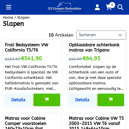
Cookievoorkeuren zijn beschikbaar. Kies instellingen of sta alle
0
Home
/
Slapen
Slapen
Sorteermethode
10
Artikelen
Froli Bedsysteem VW
Opblaasbare achterbank
California T5/T6
matras van Trigano
Van 659,60 voor 541,90
Van 69,00 voor 64,95
€541,90
€64,95
€659,60
€69,00
Het Froli VW California T5/T6
Comfortabel slapen op de
bedsysteem is speciaal de VW
achterbank van een auto of
California ontwikkeld. Het
van, doe je met deze speciale
hefdakmatras is gemaakt van
opblaasbare matras.
PUR-Koudschuimkern, met
Lichtgewicht en eenvoudig te
een hardheidsgraad van
installeren. Inclusief 2
Details
Details
medium tot stevig. Een
opblaasbare kussen en
standaard pakket bestaat uit :
geleverd in een draagtas.
- 1 Onderlegrooster - 1
Artikel informatie Artikel
Veermat - 1 Matras - 25
nummer leverancier
Matras voor Cabine
Matras voor Cabine VW T5
Klittenbandverbinders Ve
M/T28GP07 Merk Trigano EAN
Camper voorstoelen
2003-2015 VW T6 vanaf
Aantal: 1 Ve: Set Prijseenheid:
3303000015775 Artikel
160x73x10cm Fiat,
2015 148x64x10cm