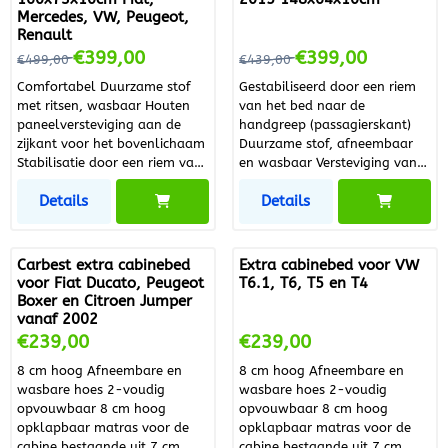
Set Hoogte product [Cm]: 7
specificaties Kleur Blauw
Mercedes, VW, Peugeot,
Breedte product [Cm]: 120
Materiaal 190T PVC Netto
Renault
Lengte product [Cm]: 200
Gewicht 2,20 kg Lengte
Van 499,00 voor 399,00
Van 439,00 voor 399,00
€399,00
€399,00
€499,00
€439,00
Netto gewicht [Kg.]: 10.9
Product 141 cm Breedte
Comfortabel Duurzame stof
Gestabiliseerd door een riem
Productgroep: Slaapcomfort
Product 90 cm Hoogte Product
met ritsen, wasbaar Houten
van het bed naar de
45 cm Buitentijk PVC 190T
paneelversteviging aan de
handgreep (passagierskant)
Velours
zijkant voor het bovenlichaam
Duurzame stof, afneembaar
Stabilisatie door een riem van
en wasbaar Versteviging van
het bed naar de handgreep
houten zijpanelen voor het
Details
Details
(passagier) Matrasdikte 10 cm
bovenlichaam Matrasdikte 10
Laag gewicht, slechts ca. 7 kg
cm Het comfortabele extra
Het CampSleep bed is geschikt
bed voor de cabine van
als comfortabel extra bed
kleinere bedrijfswagenklassen,
Carbest extra cabinebed
Extra cabinebed voor VW
voor het
bv. VW T5/T6, Mercedes Vito,
voor Fiat Ducato, Peugeot
T6.1, T6, T5 en T4
bestuurderscompartiment in
enz. Het bed wordt eenvoudig
Boxer en Citroen Jumper
campers (2-zitters) van
twee keer uitgeklapt. Hierdoor
vanaf 2002
volgende merken vanaf
is het eenvoudig om een extra
Prijs: 239,00
Prijs: 239,00
€239,00
€239,00
modeljaar 2005: Fiat Ducato /
slaapplaats te creëren op de
8 cm hoog Afneembare en
8 cm hoog Afneembare en
Mercedes Sprinter / Ford
stoelen in de cabine.
wasbare hoes 2-voudig
wasbare hoes 2-voudig
Transit / VW Crafter / Peugeot
Leveringsomvang: Extra bed
opvouwbaar 8 cm hoog
opvouwbaar 8 cm hoog
Boxer / Renault Master /
Let op: Beschermtas apart
opklapbaar matras voor de
opklapbaar matras voor de
Citroen Jumper / Iveco Daily.
verkrijgbaar: Art. 421731.
cabine bestaande uit 7 cm
cabine bestaande uit 7 cm
Het bed heeft een eenvoudig
Lengte: 148 mm Breedte: 64