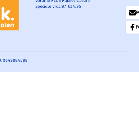
Volume PLUS Pakket €16.95
Speciale vracht* €34.95
M
F
et 0649884588