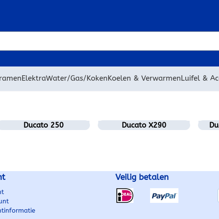
 cookies toe.
 ramen
Elektra
Water/Gas/Koken
Koelen & Verwarmen
Luifel & Ac
Ducato 250
Ducato X290
Du
nt
Veilig betalen
nt
unt
ntinformatie