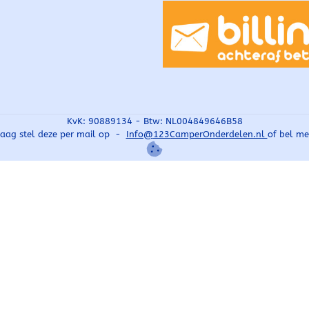
KvK: 90889134 - Btw: NL004849646B58
raag stel deze per mail op -
Info@
123CamperOnderdelen.nl
of bel m