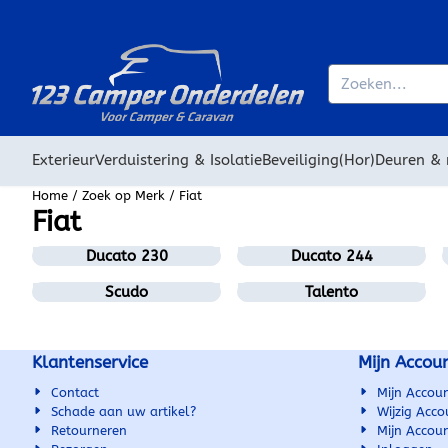
Cookievoorkeuren zijn beschikbaar. Kies instellingen of sta alle
Zoeken
Exterieur
Verduistering & Isolatie
Beveiliging
(Hor)Deuren &
Home
/
Zoek op Merk
/
Fiat
Fiat
Ducato 230
Ducato 244
Scudo
Talento
Klantenservice
Mijn Accou
Contact
Mijn Accou
Schade aan uw artikel?
Wijzig Acco
Retourneren
Mijn Accou