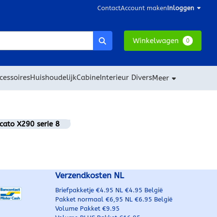
Contact
Account maken
Inloggen
Winkelwagen
0
cessoires
Huishoudelijk
Cabine
Interieur Divers
Meer
cato X290 serie 8
Verzendkosten NL
Briefpakketje €4.95 NL €4.95 België
Pakket normaal €6,95 NL €6.95 België
Volume Pakket €9.95