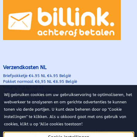
Verzendkosten NL
Briefpakketje €4.95 NL €4.95 België
Pakket normaal €6,95 NL €6.95 België
Volume Pakket €9.95
Volume PLUS Pakket €16.95
Wij gebruiken cookies om uw gebruikservaring te optimaliseren, het
Speciale vracht* €34.95
webverkeer te analyseren en om gerichte advertenties te kunnen
tonen via derde partijen. U kunt deze beheren door op "Cookie
instellingen" te klikken. Als u akkoord gaat met ons gebruik van
cookies, klikt u op "Alle cookies toestaan".
KvK: 90889134 - Btw: NL004849646B58