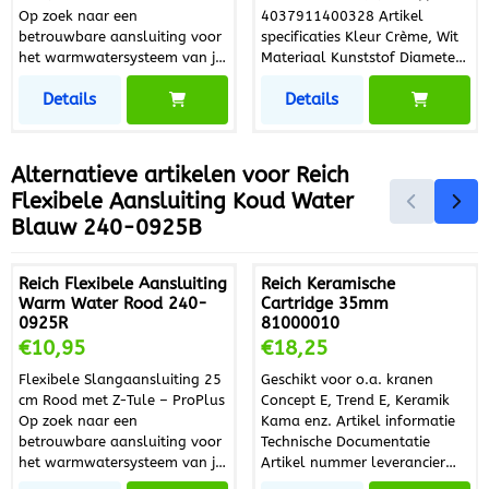
Op zoek naar een
4037911400328 Artikel
betrouwbare aansluiting voor
specificaties Kleur Crème, Wit
het warmwatersysteem van je
Materiaal Kunststof Diameter
camper, caravan of boot? De
Product 2,80 cm
Details
Details
ProPlus Flexibele
Slangaansluiting 25 cm Rood
met Z-tule is speciaal
ontworpen voor
Alternatieve artikelen voor
Reich
warmwatertoepassingen en
Flexibele Aansluiting Koud Water
zorgt voor een veilige,
Blauw 240-0925B
duurzame en lekvrije
verbinding. Dankzij de
flexibele constructie is deze
Reich Flexibele Aansluiting
Reich Keramische
slang ideaal voor installaties
Warm Water Rood 240-
Cartridge 35mm
in beperkte ruimtes. Duurzaam
0925R
81000010
en betrouwbaar Deze flexibele
Prijs: 10,95
Prijs: 18,25
€10,95
€18,25
slangaansluiting is
vervaardigd uit hoogwaardig
Flexibele Slangaansluiting 25
Geschikt voor o.a. kranen
kunststof dat bestand is tegen
cm Rood met Z-Tule – ProPlus
Concept E, Trend E, Keramik
hogere temperaturen en
Op zoek naar een
Kama enz. Artikel informatie
geschikt is voor langdurig
betrouwbare aansluiting voor
Technische Documentatie
gebruik. De stevige Z-tule
het warmwatersysteem van je
Artikel nummer leverancier
aansluiting zorgt voor een
camper, caravan of boot? De
.81000010 Merk Reich EAN