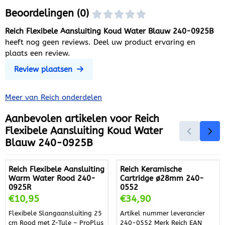
Beoordelingen (0)
Reich Flexibele Aansluiting Koud Water Blauw 240-0925B
heeft nog geen reviews. Deel uw product ervaring en
plaats een review.
Review plaatsen
Meer van Reich onderdelen
Aanbevolen artikelen voor
Reich
Flexibele Aansluiting Koud Water
Blauw 240-0925B
Reich Flexibele Aansluiting
Reich Keramische
Warm Water Rood 240-
Cartridge ø28mm 240-
0925R
0552
Prijs: 10,95
Prijs: 34,90
€10,95
€34,90
Flexibele Slangaansluiting 25
Artikel nummer leverancier
cm Rood met Z-Tule – ProPlus
240-0552 Merk Reich EAN