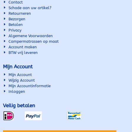
aansluiten. Ideaal voor
Contact
campers, caravans en boten
Schade aan uw artikel?
Met een lengte van 25 cm is
Retourneren
deze slang perfect voor
Bezorgen
toepassingen waar weinig
Betalen
ruimte beschikbaar is. De ...
Privacy
Algemene Voorwaarden
Campermatrassen op maat
Account maken
BTW vrij leveren
Mijn Account
Mijn Account
Wijzig Account
Mijn Accountinformatie
Inloggen
Veilig betalen