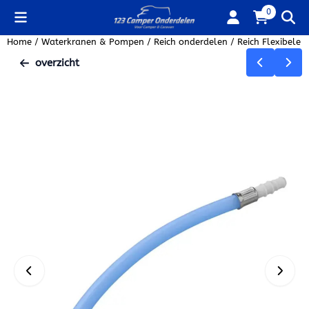
Cookievoorkeuren zijn beschikbaar. Kies instellingen of sta alle
0
Home
/
Waterkranen & Pompen
/
Reich onderdelen
/
Reich Flexibele
overzicht