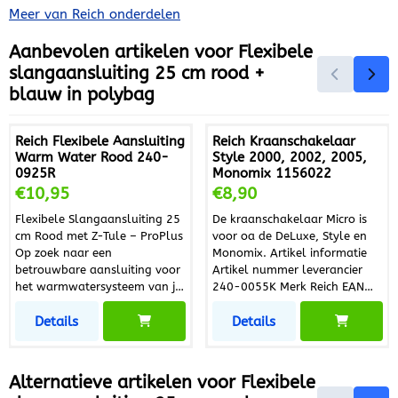
Meer van Reich onderdelen
Aanbevolen artikelen voor
Flexibele
slangaansluiting 25 cm rood +
blauw in polybag
Reich Flexibele Aansluiting
Reich Kraanschakelaar
Warm Water Rood 240-
Style 2000, 2002, 2005,
0925R
Monomix 1156022
Prijs: 10,95
Prijs: 8,90
€10,95
€8,90
Flexibele Slangaansluiting 25
De kraanschakelaar Micro is
cm Rood met Z-Tule – ProPlus
voor oa de DeLuxe, Style en
Op zoek naar een
Monomix. Artikel informatie
betrouwbare aansluiting voor
Artikel nummer leverancier
het warmwatersysteem van je
240-0055K Merk Reich EAN
camper, caravan of boot? De
2000011560225
Details
Details
ProPlus Flexibele
Slangaansluiting 25 cm Rood
met Z-tule is speciaal
ontworpen voor
Alternatieve artikelen voor
Flexibele
warmwatertoepassingen en