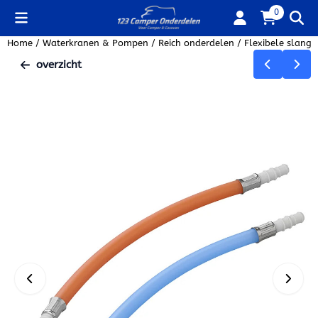
Cookievoorkeuren zijn beschikbaar. Kies instellingen of sta alle
0
Home
/
Waterkranen & Pompen
/
Reich onderdelen
/
Flexibele slang
overzicht