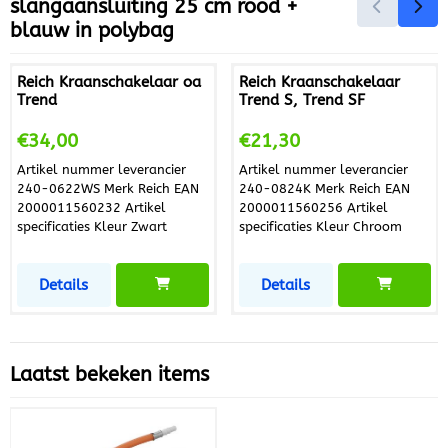
slangaansluiting 25 cm rood +
zorgt voor een veilige,
blauw in polybag
duurzame en lekvrije
verbinding. Dankzij de
flexibele constructie is deze
Reich Kraanschakelaar oa
Reich Kraanschakelaar
slang ideaal voor installaties
Trend
Trend S, Trend SF
in beperkte ruimtes. Duurzaam
en betrouwbaar Deze flexibele
Prijs: 34,00
Prijs: 21,30
€34,00
€21,30
slangaansluiting is
vervaardigd uit hoogwaardig
Artikel nummer leverancier
Artikel nummer leverancier
kunststof dat bestand is tegen
240-0622WS Merk Reich EAN
240-0824K Merk Reich EAN
hogere temperaturen en
2000011560232 Artikel
2000011560256 Artikel
geschikt is voor langdurig
specificaties Kleur Zwart
specificaties Kleur Chroom
gebruik. De stevige Z-tule
aansluiting zorgt voor een
betrouwbare afdichting en
Details
Details
eenvoudige montage, zodat je
snel en veilig een
warmwaterleiding kunt
aansluiten. Ideaal voor
campers, caravans en boten
Laatst bekeken items
Met een lengte van 25 cm is
deze slang perfect voor
toepassingen waar weinig
ruimte beschikbaar is. De ...