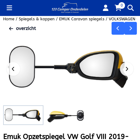
Cookievoorkeuren zijn beschikbaar. Kies instellingen of sta alle
0
Home
/
Spiegels & kappen
/
EMUK Caravan spiegels
/
VOLKSWAGEN Ca
overzicht
Emuk Opzetspiegel VW Golf VIII 2019-