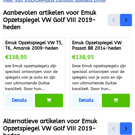
Aanbevolen artikelen voor
Emuk
Opzetspiegel VW Golf VIII 2019-
heden
Emuk Opzetspiegel VW T5,
Emuk Opzetspiegel VW
T6, Amarok 2009-heden
Passat B8 2014-heden
Prijs: 138,95
Prijs: 138,95
€138,95
€138,95
eze Emuk opzetspiegels zijn
Deze Emuk opzetspiegels zijn
speciaal ontworpen voor de
speciaal ontworpen voor de
spiegels van je auto en zijn
spiegels van je auto en zijn
van uitmuntende Duitse
van uitmuntende Duitse
kwaliteit. Door hun
kwaliteit. Door hun
uitstekende pasvorm bieden ze
uitstekende pasvorm bieden ze
Details
Details
een trillingvrij beeld. Deze
een trillingvrij beeld. Deze
aerodynamische gevormde
aerodynamische gevormde
spiegels hebben een groot
spiegels hebben een groot
zichtveld en zijn zonder
zichtveld en zijn zonder
Alternatieve artikelen voor
Emuk
gereedschap eenvoudig en
gereedschap eenvoudig en
Opzetspiegel VW Golf VIII 2019-
snel te monteren. De
snel te monteren. De
binnenkant is bekleed met een
binnenkant is bekleed met een