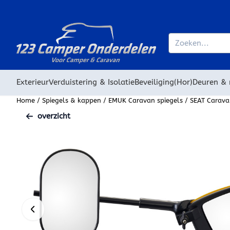
Cookievoorkeuren zijn beschikbaar. Kies instellingen of sta alle
Zoeken
Exterieur
Verduistering & Isolatie
Beveiliging
(Hor)Deuren &
Home
/
Spiegels & kappen
/
EMUK Caravan spiegels
/
SEAT Carava
overzicht