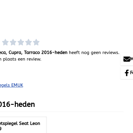
)
eca, Cupra, Tarraco 2016-heden
heeft nog geen reviews.
M
 plaats een review.
F
egels EMUK
2016-heden
tspiegel Seat Leon
9