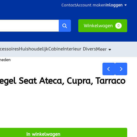
Contact
Account maken
Inloggen
Winkelwagen
0
cessoires
Huishoudelijk
Cabine
Interieur Divers
Meer
-heden
gel Seat Ateca, Cupra, Tarraco
In winkelwagen