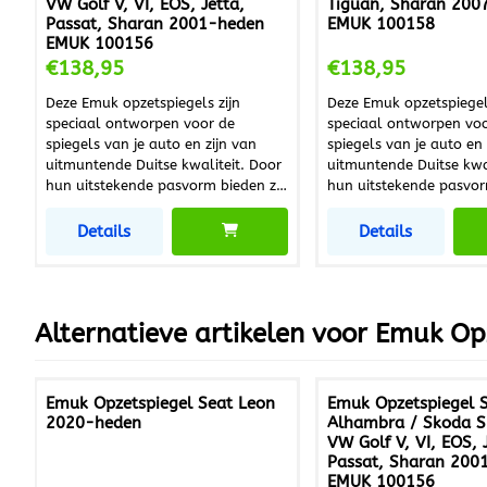
VW Golf V, VI, EOS, Jetta,
Tiguan, Sharan 200
Passat, Sharan 2001-heden
EMUK 100158
EMUK 100156
Prijs: 138,95
Prijs: 138,95
€138,95
€138,95
Deze Emuk opzetspiegels zijn
Deze Emuk opzetspiegel
speciaal ontworpen voor de
speciaal ontworpen vo
spiegels van je auto en zijn van
spiegels van je auto en 
uitmuntende Duitse kwaliteit. Door
uitmuntende Duitse kwalite
hun uitstekende pasvorm bieden ze
hun uitstekende pasvor
een trillingvrij beeld. Deze
een trillingvrij beeld. Deze
aerodynamische gevormde spiegels
aerodynamische gevorm
Details
Details
hebben een groot zichtveld en zijn
hebben een groot zichtv
zonder gereedschap eenvoudig en
zonder gereedschap ee
snel te monteren. De binnenkant is
snel te monteren. De binnenkant is
bekleed met een schuimband die de
bekleed met een schui
Alternatieve artikelen voor
Emuk Opz
lak beschermt tegen krassen. De
lak beschermt tegen kras
houder en stang zijn gemaakt van
houder en stang zijn g
hoogwaardig gegoten aluminium.
hoogwaardig gegoten 
Deze spiegels hebben 5 jaar
Deze spiegels hebben 5
Emuk Opzetspiegel Seat Leon
Emuk Opzetspiegel 
fabrieksgarantie. De levering
fabrieksgarantie. De levering
2020-heden
Alhambra / Skoda Su
bestaat uit een linker- en een
bestaat uit een linker-
VW Golf V, VI, EOS, 
rechterspiegel in de
rechterspiegel in de
Passat, Sharan 200
standaarduitvoering. Inclusief
standaarduitvoering. In
EMUK 100156