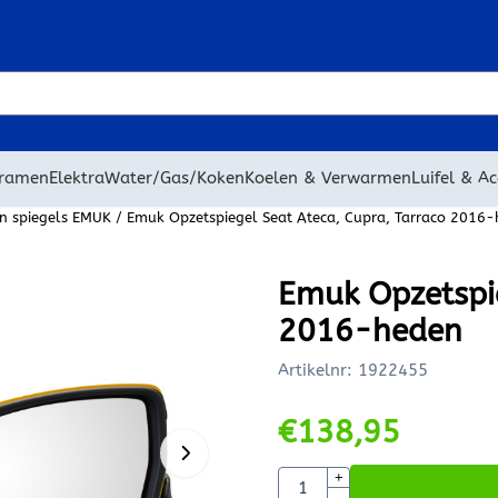
 cookies toe.
 ramen
Elektra
Water/Gas/Koken
Koelen & Verwarmen
Luifel & Ac
n spiegels EMUK
/
Emuk Opzetspiegel Seat Ateca, Cupra, Tarraco 2016
Emuk Opzetspie
2016-heden
Artikelnr:
1922455
€
138,95
Aantal
+