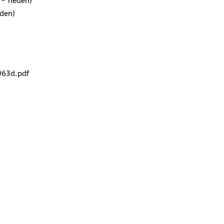
 - heden)
den)
963d.pdf