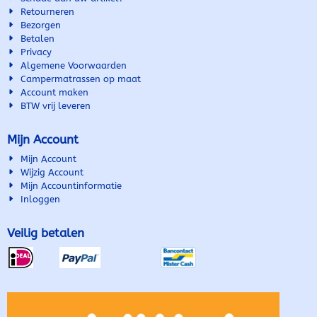
Emuk_Spiegel_Check_List_963d.pdf
informatie
Retourneren
Artikel nummer leverancier
Gebruikersdocumentatie
Bezorgen
100561 Merk Emuk EAN
Emuk_Spiegel_Check_List_963d.
Betalen
40341440...
Artikel ...
Privacy
Algemene Voorwaarden
Campermatrassen op maat
Account maken
BTW vrij leveren
Mijn Account
Mijn Account
Wijzig Account
Mijn Accountinformatie
Inloggen
Veilig betalen