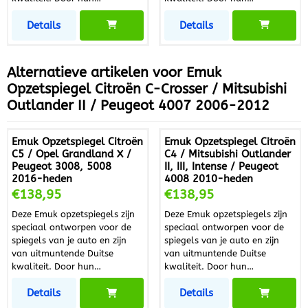
uitstekende pasvorm bieden ze
uitstekende pasvorm bieden ze
Details
Details
een trillingvrij beeld. Deze
een trillingvrij beeld. Deze
aerodynamische gevormde
aerodynamische gevormde
spiegels hebben een groot
spiegels hebben een groot
zichtveld en zijn zonder
zichtveld en zijn zonder
Alternatieve artikelen voor
Emuk
gereedschap eenvoudig en
gereedschap eenvoudig en
Opzetspiegel Citroën C-Crosser / Mitsubishi
snel te monteren. De
snel te monteren. De
Outlander II / Peugeot 4007 2006-2012
binnenkant is bekleed met een
binnenkant is bekleed met een
schuimband die de lak
schuimband die de lak
beschermt tegen krassen. De
beschermt tegen krassen. De
Emuk Opzetspiegel Citroën
Emuk Opzetspiegel Citroën
houder en stang zijn gemaakt
houder en stang zijn gemaakt
C5 / Opel Grandland X /
C4 / Mitsubishi Outlander
van hoogwaardig gegoten
van hoogwaardig gegoten
Peugeot 3008, 5008
II, III, Intense / Peugeot
aluminium. Deze spiegels
aluminium. Deze spiegels
2016-heden
4008 2010-heden
hebben 5 jaar
hebben 5 jaar
Prijs: 138,95
Prijs: 138,95
€138,95
€138,95
fabrieksgarantie. De levering
fabrieksgarantie. De levering
bestaat uit een linker- en een
bestaat uit een linker- en een
Deze Emuk opzetspiegels zijn
Deze Emuk opzetspiegels zijn
rechterspiegel in de
rechterspiegel in de
speciaal ontworpen voor de
speciaal ontworpen voor de
standaarduitvoering. Inclusief
standaarduitvoering. Inclusief
spiegels van je auto en zijn
spiegels van je auto en zijn
opbergtas. Artikelomschrijving
opbergtas. Artikelomschrijving
van uitmuntende Duitse
van uitmuntende Duitse
Citroën C5 Aircross (02/2019 -
Citroën C4 Aircross (04/2012 -
kwaliteit. Door hun
kwaliteit. Door hun
heden) Opel Grandland X
heden) Mitsubishi Outlander II
uitstekende pasvorm bieden ze
uitstekende pasvorm bieden ze
(10/2017 - heden) Peugeot
(02/2010 - 2012) Mitsubishi
Details
Details
een trillingvrij beeld. Deze
een trillingvrij beeld. Deze
3008 (10/2016 - heden)
Outlander III (2012 - heden)
aerodynamische gevormde
aerodynamische gevormde