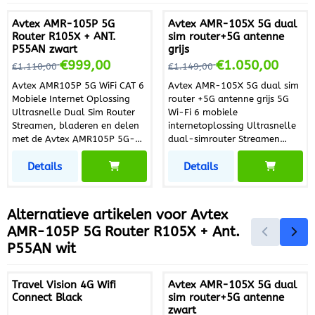
Avtex AMR-105P 5G
Avtex AMR-105X 5G dual
Router R105X + ANT.
sim router+5G antenne
P55AN zwart
grijs
Van 1 110,00 voor 999,00
Van 1 149,00 voor 1 050,00
€999,00
€1.050,00
€1.110,00
€1.149,00
Avtex AMR105P 5G WiFi CAT 6
Avtex AMR-105X 5G dual sim
Mobiele Internet Oplossing
router +5G antenne grijs 5G
Ultrasnelle Dual Sim Router
Wi-Fi 6 mobiele
Streamen, bladeren en delen
internetoplossing Ultrasnelle
met de Avtex AMR105P 5G-
dual-simrouter Streamen
router en draagbare antenne.
Bladeren Delen met de nieuwe
Details
Details
De AMR105P is speciaal
snelle Avtex AMR105X 5G Wi-
ontworpen voor de
Fi 6 mobiele router en 5G-
vrijetijdsmarkt en heeft een
compatibel antennepakket.
2,8-inch kleurenscherm, zodat
Speciaal ontworpen voor de
Alternatieve artikelen voor
Avtex
u eenvoudig de status van uw
recreatiemarkt, heeft de
AMR-105P 5G Router R105X + Ant.
router kunt controleren en
AMR105X een 2,8”
P55AN wit
informatie kunt bekijken zoals
kleurenscherm, zodat u
signaalsterkte, provider en
eenvoudig de status van uw
maandelijks dataverbruik.
router kunt controleren en
Travel Vision 4G Wifi
Avtex AMR-105X 5G dual
Onze dual-sim router is
informatie kunt bekijken zoals
Connect Black
sim router+5G antenne
volledig ontgrendeld voor elk
signaalsterkte, serviceprovider
zwart
netwerk en stelt de gebruiker
en maandelijks dataverbruik.