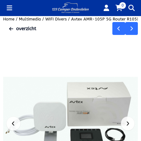
Cookievoorkeuren zijn beschikbaar. Kies instellingen of sta alle
0
Home
/
Multimedia
/
WIFI Divers
/
Avtex AMR-105P 5G Router R105X 
overzicht