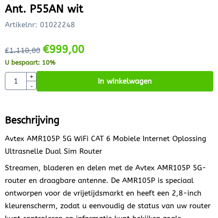
Ant. P55AN wit
Artikelnr:
01022248
€
999,00
€
1.110,00
U bespaart:
10
%
Aantal
+
In winkelwagen
-
Beschrijving
Avtex AMR105P 5G WiFi CAT 6 Mobiele Internet Oplossing
Ultrasnelle Dual Sim Router
Streamen, bladeren en delen met de Avtex AMR105P 5G-
router en draagbare antenne. De AMR105P is speciaal
ontworpen voor de vrijetijdsmarkt en heeft een 2,8-inch
kleurenscherm, zodat u eenvoudig de status van uw router