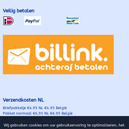
Veilig betalen
Verzendkosten NL
Briefpakketje €4.95 NL €4.95 België
Pakket normaal €6,95 NL €6.95 België
Volume Pakket €9.95
Volume PLUS Pakket €16.95
Wij gebruiken cookies om uw gebruikservaring te optimaliseren, het