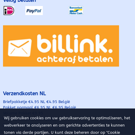
Verzendkosten NL
Briefpakketje €4.95 NL €4.95 België
Pakket normaal €6,95 NL €6.95 België
Volume Pakket €9.95
Wij gebruiken cookies om uw gebruikservaring te optimaliseren, het
Volume PLUS Pakket €16.95
Speciale vracht* €34.95
webverkeer te analyseren en om gerichte advertenties te kunnen
tonen via derde partijen. U kunt deze beheren door op "Cookie