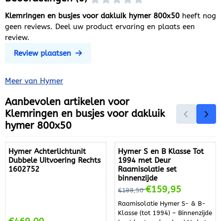
Klemringen en busjes voor dakluik hymer 800x50
heeft nog
geen reviews. Deel uw product ervaring en plaats een
review.
Review plaatsen
Meer van Hymer
Aanbevolen artikelen voor
Klemringen en busjes voor dakluik
hymer 800x50
Hymer Achterlichtunit
Hymer S en B Klasse Tot
Dubbele Uitvoering Rechts
1994 met Deur
1602752
Raamisolatie set
binnenzijde
Van 198,50 voor 159,95
€159,95
€198,50
Raamisolatie Hymer S- & B-
Klasse (tot 1994) – Binnenzijde
Prijs: 469,00