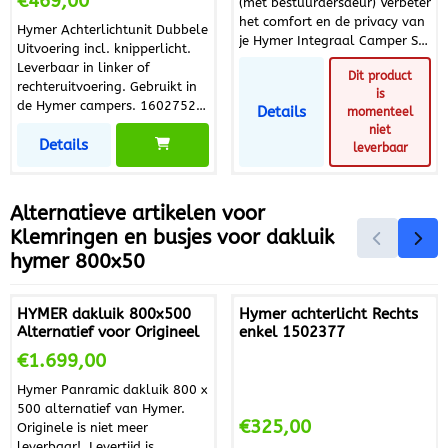
€469,00
(met bestuurdersdeur) Verbeter
het comfort en de privacy van
Hymer Achterlichtunit Dubbele
je Hymer Integraal Camper S-
Uitvoering incl. knipperlicht.
of B-Klasse (tot 1994, met
Leverbaar in linker of
Dit product
bestuurdersdeur) met deze
rechteruitvoering. Gebruikt in
is
raamisolatie voor de
de Hymer campers. 1602752
Details
momenteel
binnenzijde. De set biedt
Betreft een complete lamp.
niet
effectieve bescherming tegen
Details
PS. Klanten bellen om te
leverbaar
hitte, kou, geluid en inkijk van
vragen of het glas los te koop
buitenaf, zodat je altijd geniet
is, Helaas deze lampen zijn
van een comfortabele en
alleen compleet te bestellen!
Alternatieve artikelen voor
rustige cabine. De
isolatiematten zijn gemaakt
Klemringen en busjes voor dakluik
van 7-laags isolatiemateriaal
hymer 800x50
en hebben een zonwerende
afwerking met een nette,
hoogwaardige uitstraling.
HYMER dakluik 800x500
Hymer achterlicht Rechts
Dankzij de meegeleverde
Alternatief voor Origineel
enkel 1502377
zuignappen is de montage
Prijs: 1 699,00
€1.699,00
snel en eenvoudig, zonder
gereedschap. ✔️ Belangrijkste
Hymer Panramic dakluik 800 x
voordelen Geschikt voor
500 alternatief van Hymer.
Hymer Integraal Camper S- en
Prijs: 325,00
€325,00
Originele is niet meer
B-Klasse (tot 1994) met
leverbaar! Levertijd is