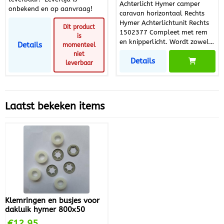
Achterlicht Hymer camper
bestuurdersdeur 3-delige set
onbekend en op aanvraag!
caravan horizontaal Rechts
voor de binnenzijde van de
Hymer Achterlichtunit Rechts
ramen 7-laags isolatie voor
Dit product
1502377 Compleet met rem
bescherming tegen hitte, kou
is
en knipperlicht. Wordt zowel
en geluid Zonwerende
Details
momenteel
voor caravans als campers
afwerking met nette
niet
Details
gebruikt. Betreft een complete
uitstraling Verhoogt privacy in
leverbaar
lamp. PS. Klanten bellen om
de...
te vragen of het glas los te
koop is, Helaas deze lampen
zijn alleen compleet te
Laatst bekeken items
bestellen!
Klemringen en busjes voor
dakluik hymer 800x50
€
12,95