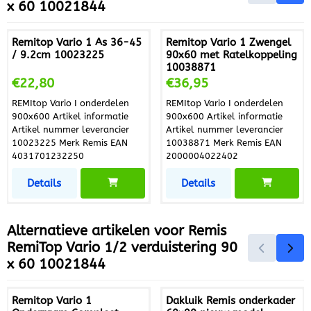
x 60 10021844
Remitop Vario 1 As 36-45
Remitop Vario 1 Zwengel
/ 9.2cm 10023225
90x60 met Ratelkoppeling
10038871
Prijs: 22,80
Prijs: 36,95
€22,80
€36,95
REMItop Vario I onderdelen
REMItop Vario I onderdelen
900x600 Artikel informatie
900x600 Artikel informatie
Artikel nummer leverancier
Artikel nummer leverancier
10023225 Merk Remis EAN
10038871 Merk Remis EAN
4031701232250
2000004022402
Details
Details
Alternatieve artikelen voor
Remis
RemiTop Vario 1/2 verduistering 90
x 60 10021844
Remitop Vario 1
Dakluik Remis onderkader