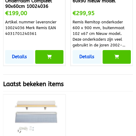
Onderraam Compleet
60x90 nieuw model
90x60cm 10024036
Prijs: 199,00
Prijs: 299,95
€199,00
€299,95
Artikel nummer leverancier
Remis Remitop onderkader
10024036 Merk Remis EAN
600 x 900 mm, buitenmaat
4031701240361
102 x67 cm Nieuw model.
Deze onderkaders zijn veel
gebruikt in de jaren 2002-
2006 bij Chateau , Hobby ,
Details
Details
Home Car. Dit onderkader is
voorzien van hor en
verduistering , de oude
roosters dient u te
hergebruiken.
Laatst bekeken items