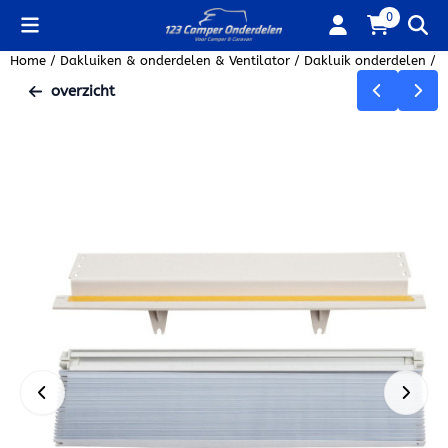
Cookievoorkeuren zijn beschikbaar. Kies instellingen of sta alle
0
Home
/
Dakluiken & onderdelen & Ventilator
/
Dakluik onderdelen
/
R
overzicht