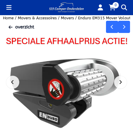
Cookievoorkeuren zijn beschikbaar. Kies instellingen of sta alle
0
Home
/
Movers & Accessoires
/
Movers
/
Enduro EM315 Mover Volaut
overzicht