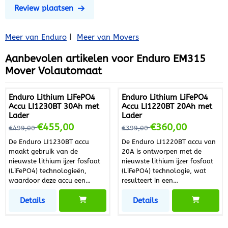
Review plaatsen
Meer van Enduro
|
Meer van Movers
Aanbevolen artikelen voor
Enduro EM315
Mover Volautomaat
Enduro Lithium LiFePO4
Enduro Lithium LiFePO4
Accu LI1230BT 30Ah met
Accu LI1220BT 20Ah met
Lader
Lader
Van 499,00 voor 455,00
Van 399,00 voor 360,00
€455,00
€360,00
€499,00
€399,00
De Enduro LI1230BT accu
De Enduro LI1220BT accu van
maakt gebruik van de
20A is ontworpen met de
nieuwste lithium ijzer fosfaat
nieuwste lithium ijzer fosfaat
(LiFePO4) technologieën,
(LiFePO4) technologie, wat
waardoor deze accu een
resulteert in een
uitzonderlijk lange levensduur
indrukwekkende levensduur
Details
Details
heeft. Met een capaciteit tot
tot wel 2000 laad- en
wel 2000 laad- en
ontlaadcycli bij volledige
ontlaadcycli (bij volledige
ontlading. Deze accu biedt een